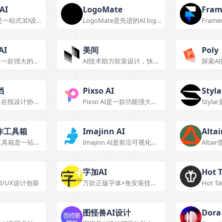
小型企
AI
LogoMate
Fra
AI是一站式3D设
LogoMate是先进的AI logo
Fra
开始
具，具备多种实
生成器，提供多样模板，可
网站构
色，适用于电商
个性化定制，快速生成多分
色功能
辨率专业logo，应用广泛且
景，使
AI
美间
Poly
使用便捷。
AI是一款强大的AI
AI技术助力软装设计，快速
探索A
工具，能帮助用
生成海报与提案。
的应用
设计可视化，具
功能和特色。
档
Pixso AI
Styla
档是在线设计协作
Pixso AI是一款功能强大的
Styl
丰富，特色突
设计协作工具，具备多种实
与设计
泛，有不同版本
用功能与特色，适用于多个
能丰富
方式。
设计场景。
创作。
作工具箱
Imajinn AI
Altai
工具箱是一站式
Imajinn AI是前沿可视化工
Alta
台，提供多种创
具，利用AI实现多场景创
计仿真
作，具有简单快速等特点，
与特色
提供多种定价方案。
用。
字加AI
Hot 
I/UX设计创新
万款正版字体×免安装技术×
Hot T
商用授权保障
生成器
身设计
图怪兽AI设计
Dora