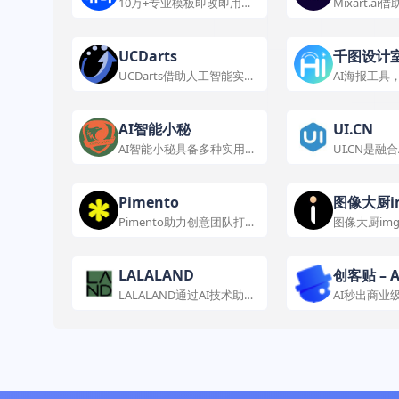
10万+专业模板即改即用，
Mixart.a
商用授权无忧
像创作与编
领域需求。
UCDarts
千图设计室
UCDarts借助人工智能实现
AI海报工具
设计风格总结与模版生成，
量生成，免
应用于多种设计场景。
AI智能小秘
UI.CN
AI智能小秘具备多种实用功
UI.CN是融
能，在电商、创意设计等场
设计平台，
景有广泛应用。
具，助力设
灵感。
Pimento
图像大厨im
Pimento助力创意团队打造
图像大厨img
风格一致的AI图像，实现高
设计并实现
效创作。
用于多类设
LALALAND
创客贴 – 
LALALAND通过AI技术助力
AI秒出商业
3D设计展示与服装销售，
线协作的品
带来高效创新体验。