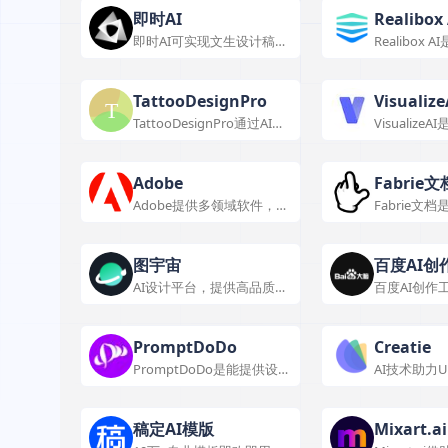
便捷。
即时AI
Realibox 
即时AI可实现文生设计稿、
Realibox 
免费在线UI设计，高效智能
计与协同工
且便捷易用。
用功能和特
等场景。
TattooDesignPro
Visualize
TattooDesignPro通过AI实
Visualize
现独特纹身设计，满足爱好
设计可视化
者与艺术家需求。
户快速实现
有多种实用
Adobe
Fabrie文
Adobe提供多领域软件，满
Fabrie文
足创意与办公需求。
平台，功能
出，应用广
与清晰使用
图宇宙
百度AI创
AI设计平台，提供高品质智
百度AI创作
能服务。
智能创作平
作功能。
PromptDoDo
Creatie
PromptDoDo是能提供设计
AI技术助力U
灵感、实现创意图像生成等
功能的AI设计工具。
稿定AI模版
Mixart.ai