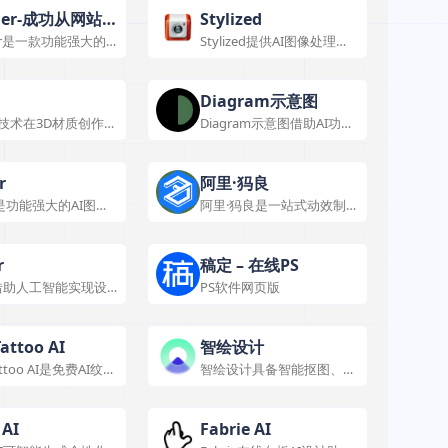
业。
戏开发多环节。
mer-成功从网站
Stylized
mer是一款功能强大的
Stylized提供AI图像处理与
建工具，具有多种特
设计相关服务，有独特功能
，适用于多种应用场
和丰富资源。
用方便。
Diagram示意图
I技术在3D材质创作中
Diagram示意图借助AI功能
与创新。
提升设计效率，释放创造
力。
r
阿里·犸良
ar是功能强大的AI图像
阿里·犸良是一站式动效制
工具，操作简便、功
作平台，有可视化编辑与海
，适用于多领域设计
量素材，性能可靠，应用场
景广。
r
稿定 – 在线PS
ir借助人工智能实现设
PS软件网页版
创新，具备多种功能
，在多领域有广泛应
Tattoo AI
智绘设计
attoo AI是免费AI纹身
智绘设计具备智能抠图、人
，可轻松打造独特纹
像动漫化等功能，还有正版
。
素材库，助力设计创作。
 AI
Fabrie AI