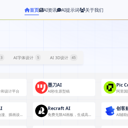
首页
AI资讯
AI提示词
关于我们
AI字体设计
AI 3D设计
13
5
45
墨刀AI
Pic C
作和设计平台
AI秒生原型稿
阿里国
工具
I
Recraft AI
创客贴
动漫、插画设计
免费无限AI画板，生成高质
AI辅
计平台
量矢量艺术画、图标、3D
图片和插画