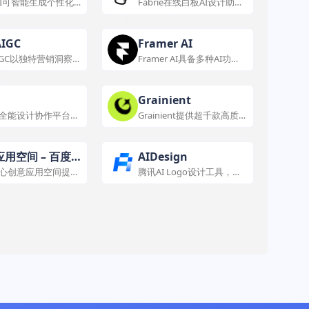
 AI可智能生成个性化
Fabrie在线白板AI设计助
满足多样需求。
手，支持多渲染模式，提升
协作效率。
IGC
Framer AI
IGC以独特营销洞察
Framer AI具备多种AI功
电商图片设计及种草
能，可助力网页设计、内容
优化及保持品牌风格。
Grainient
全能设计协作平台，
Grainient提供超千款高质
种功能，助力团队高
量渐变与AI生成背景，用于
与设计创作。
提升设计水平，可个人与商
用。
用空间 – 百度
AIDesign
心创意应用空间提供
腾讯AI Logo设计工具，免
作功能，适用于多领
费在线制作个性化标志。
。