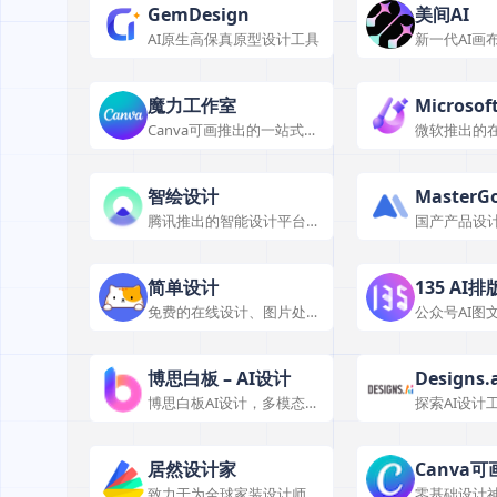
GemDesign
美间AI
AI原生高保真原型设计工具
新一代AI画
台
魔力工作室
Microsof
Canva可画推出的一站式AI
微软推出的
创作套件
宣传图工具
智绘设计
MasterGo
腾讯推出的智能设计平台，
国产产品设
让内容更精彩
MasterG
计助手
简单设计
135 AI排
免费的在线设计、图片处理
公众号AI图
工具
案生成工具
博思白板 – AI设计
Designs.
博思白板AI设计，多模态交
探索AI设计
互，全平台协作，为设计带
效率。
来无限可能
居然设计家
Canva可
致力于为全球家装设计师和
零基础设计