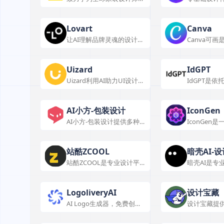
DIY客户提供AI设计工具，
随取随用
为泛家居商家提供数字化解
决方案及精准营销服务。
Lovart
Canva
让AI理解品牌灵魂的设计战
Canva可
略家
用场景广泛
持多种设计
作，满足不
Uizard
IdGPT
Uizard利用AI助力UI设计，
IdGPT是
具备多种智能功能与特色，
工业设计AI
适用于APP、网页等设计场
队支持，持
景。
工业设计多
AI小方-包装设计
IconGen
AI小方-包装设计提供多种
IconGen
包装设计功能及特色服务，
标生成工具
满足多类产品包装需求。
功能和应用
站酷ZCOOL
暗壳AI-
站酷ZCOOL是专业设计平
暗壳AI是专业
AIGC设
台，提供丰富设计资源与交
台，功能丰
流空间。
效率、降低
内设计等场
LogoliveryAI
设计宝藏
套餐。
AI Logo生成器，免费创建
设计宝藏提
SVG矢量格式标志。
源，含素材
满足多领域