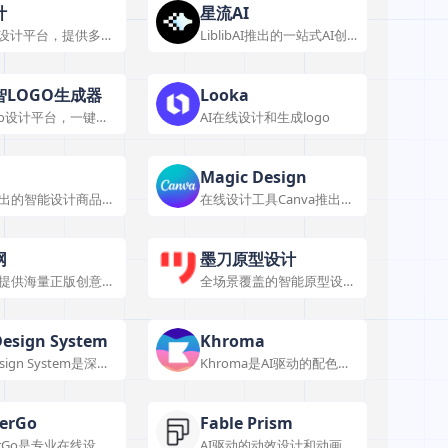
计
星流AI
线设计平台，提供多端
LiblibAI推出的一站式AI创
拽设计工具
作工具
智LOGO生成器
Looka
ogo设计平台，一键生
AI在线设计和生成logo
ogo
Magic Design
出的智能设计商品图
在线设计工具Canva推出的
的平台
AI设计工具
网
墨刀原型设计
提供海量正版创意素
全场景覆盖的智能原型设计
线设计服务，满足多
协作平台
求。
Design System
Khroma
esign System是深度
Khroma是AI驱动的配色工
彩生成工具，可生成
具，提供个性化配色方案，
语义色彩，用于品牌
满足多场景需求。
设计等场景。
erGo
Fable Prism
erGo是专业在线设计
AI驱动的动效设计和动画效