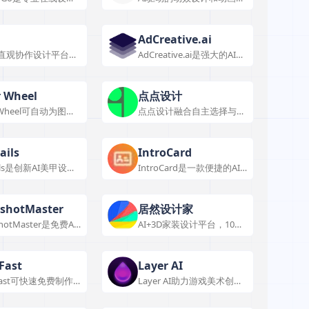
提供多种设计功能，
果制作工具。
队协同提效。
AdCreative.ai
tl是直观协作设计平台，
AdCreative.ai是强大的AI广
功能与特色，适用于
告工具，能高效生成多种广
，提供不同定价方
告创意，提供数据洞察与评
分，助力提升广告效果，有
r Wheel
点点设计
多种定价套餐。
r Wheel可自动为图形
点点设计融合自主选择与AI
色，提供多样色彩组
魔法，为广告、海报等设计
术风格。
带来创新体验。
ails
IntroCard
nails是创新AI美甲设计
IntroCard是一款便捷的AI
提供个性化体验与多
个人名片生成器，功能实用
，满足不同场景需
且有特色。
shotMaster
居然设计家
hotMaster是免费AI
AI+3D家装设计平台，10秒
成工具，借助先进AI
生成全屋方案，打通设计-
几秒将自拍变专业头
采购-施工闭环
平台可用，提升社交
Fast
Layer AI
Fast可快速免费制作
Layer AI助力游戏美术创
有丰富图标库，支持
作，提升效率与创意，具备
定制，适用于个人与
多种功能与特色，适用于游