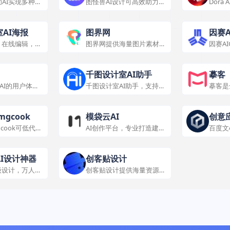
i借助AI实现多种图
图怪兽AI设计可高效助力多
Dora
辑功能，满足多
种场景的设计需求，提供丰
网站，
富模板，操作简单。
AI海报
图界网
因赛A
，在线编辑，批
图界网提供海量图片素材与
因赛A
费使用。
设计模板，满足广告设计、
力助力
办公文档等场景需求。
推广。
千图设计室AI助手
摹客
合AI的用户体验
千图设计室AI助手，支持AI
摹客是
有丰富作品和工
抠图、证件照制作、无损放
具备多
计师求职与获取
大等功能，大幅提升设计效
效协作
率。
gcook
模袋云AI
创意应
cook可低代码
AI创作平台，专业打造建
百度文
文心
设计转代码，应
筑、住宅、室内、景观设计
多种创
计场景。
图纸及AI模型训练。
域创作
AI设计神器
创客贴设计
级设计，万人在
创客贴设计提供海量资源与
牌视觉工厂
智能功能，满足多场景设计
需求，有多种版本适应不同
用户。