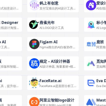
蚂上有创意
爱设
布式创意设计平
支付宝推出的AI设计工具，
AI在
面向商家提供电商设计服务
在线拖
t Designer
燕雀光年
标小
在线设计海报和
AI LOGO设计工具
AI L
成企业L
 AI
FigJam AI
鹿班
计工具
Figma推出的AI白板协作设
阿里推
o推出的智能UI设
计工具
和海报
版
稿定 – AI设计神器
觅知
文排版和智能文
AI设计神器, 海量素材+模
觅知网
版。
材及在
场景需
ai
FaceRate.ai
Eva 
工具，提升创意
FaceRate.ai是面部分析工
Eva D
具，能测试吸引力、分析脸
学习色
型等，应用场景广泛。
品牌和
与界面
画
阿里云智能logo设计
Mast
神器，海量模板
阿里云智能Logo设计服
Mast