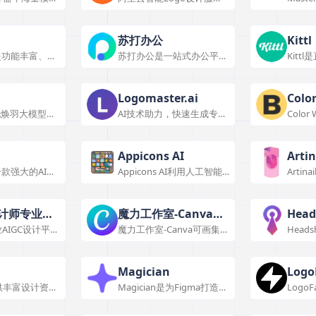
务，一键生成企业标识。
平台，
助力团
苏打办公
Kittl
画是功能丰富、适
苏打办公是一站式办公平
Kit
的设计工具，支
台，提供多类工具满足办公
有多种
类型与多人协
需求。
多场景
同用户需求。
案。
Logomaster.ai
Colo
依托焕羽大模型的
AI技术助力，快速生成专业
Colo
平台，有专业团
Logo设计。
艺术上
续迭代，应用于
合与艺
场景。
Appicons AI
Artin
是一款强大的AI图
Appicons AI利用人工智能
Arti
，具有多种特色
快速生成专业应用图标，功
服务，
场景。
能丰富，定价多样，使用便
种功能
捷。
求。
设计师专业级
魔力工作室-Canva可
Head
AIGC设计平
魔力工作室-Canva可画集成
Heads
计平台
画
富，能提升设计
多种AI工具，提升设计与创
头像生
成本，适用于室
作效率，部分功能免费，使
技术，
景，有多种定价
用便捷。
像，跨
Magician
Logo
形象。
供丰富设计资
Magician是为Figma打造的
Logo
、软件、教程，
AI设计工具，具备多种实用
标志，
设计需求，使用
功能和特色，免费且易用。
预设与