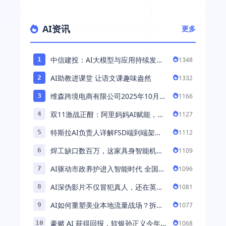
AI资讯
更多
中信建投：AI大模型与应用持续发展
1348
1
持续推荐AI算力板块
AI助教进课堂 让语文课趣味盎然
1332
2
维森跨境电商有限公司2025年10月落
1166
3
地中国市场——AI助力全球卖家 ...
双11激战正酣：阿里妈妈AI赋能，助
1127
4
力百万商家首波现货实现高增长
特斯拉AI负责人详解FSD端到端架
1112
5
构：以AI重塑自动驾驶，解锁通用智
焊工缺口数百万，这家具身智能机器
1109
6
能 ...
人公司深耕AI机械焊工，融资超 ...
AI驱动市政养护进入智能时代 全国首
1096
7
例基于公交车辆的云巡检应用 ...
AI深伪影片不仅冒犯真人，还在英国
1081
8
引发环境忧虑
AI如何重塑美业本地流量战场？拆
1077
9
解“美业AI教练”背后的产品逻辑
豪赌 AI 获得回报，软银孙正义今年财
1068
10