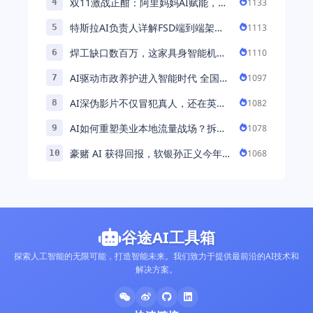
双11激战正酣：阿里妈妈AI赋能，助
1133
4
力百万商家首波现货实现高增长
特斯拉AI负责人详解FSD端到端架
1113
5
构：以AI重塑自动驾驶，解锁通用智
焊工缺口数百万，这家具身智能机器
1110
6
能 ...
人公司深耕AI机械焊工，融资超 ...
AI驱动市政养护进入智能时代 全国首
1097
7
例基于公交车辆的云巡检应用 ...
AI深伪影片不仅冒犯真人，还在英国
1082
8
引发环境忧虑
AI如何重塑美业本地流量战场？拆
1078
9
解“美业AI教练”背后的产品逻辑
豪赌 AI 获得回报，软银孙正义今年财
1068
10
富暴涨 248% 超柳井正成日本首富
谷途AI工具箱
探索人工智能的无限可能，打造智能未来。我们致力于提供最前沿的AI技术和
解决方案。