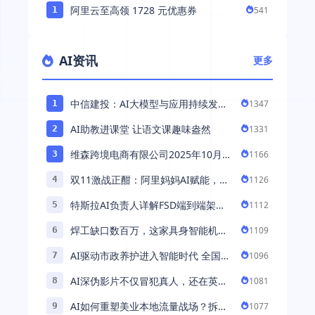
阿里云至高领 1728 元优惠券
541
1
AI资讯
更多
中信建投：AI大模型与应用持续发展
1347
1
持续推荐AI算力板块
AI助教进课堂 让语文课趣味盎然
1331
2
维森跨境电商有限公司2025年10月落
1166
3
地中国市场——AI助力全球卖家 ...
双11激战正酣：阿里妈妈AI赋能，助
1126
4
力百万商家首波现货实现高增长
特斯拉AI负责人详解FSD端到端架
1112
5
构：以AI重塑自动驾驶，解锁通用智
焊工缺口数百万，这家具身智能机器
1109
6
能 ...
人公司深耕AI机械焊工，融资超 ...
AI驱动市政养护进入智能时代 全国首
1096
7
例基于公交车辆的云巡检应用 ...
AI深伪影片不仅冒犯真人，还在英国
1081
8
引发环境忧虑
AI如何重塑美业本地流量战场？拆
1077
9