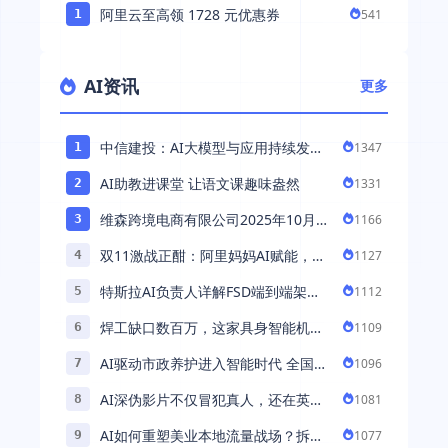
阿里云至高领 1728 元优惠券
541
1
AI资讯
更多
中信建投：AI大模型与应用持续发展
1347
1
持续推荐AI算力板块
AI助教进课堂 让语文课趣味盎然
1331
2
维森跨境电商有限公司2025年10月落
1166
3
地中国市场——AI助力全球卖家 ...
双11激战正酣：阿里妈妈AI赋能，助
1127
4
力百万商家首波现货实现高增长
特斯拉AI负责人详解FSD端到端架
1112
5
构：以AI重塑自动驾驶，解锁通用智
焊工缺口数百万，这家具身智能机器
1109
6
能 ...
人公司深耕AI机械焊工，融资超 ...
AI驱动市政养护进入智能时代 全国首
1096
7
例基于公交车辆的云巡检应用 ...
AI深伪影片不仅冒犯真人，还在英国
1081
8
引发环境忧虑
AI如何重塑美业本地流量战场？拆
1077
9