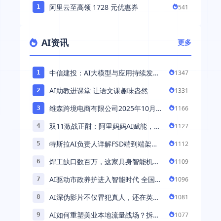
阿里云至高领 1728 元优惠券
541
1
AI资讯
更多
中信建投：AI大模型与应用持续发展
1347
1
持续推荐AI算力板块
AI助教进课堂 让语文课趣味盎然
1331
2
维森跨境电商有限公司2025年10月落
1166
3
地中国市场——AI助力全球卖家 ...
双11激战正酣：阿里妈妈AI赋能，助
1127
4
力百万商家首波现货实现高增长
特斯拉AI负责人详解FSD端到端架
1112
5
构：以AI重塑自动驾驶，解锁通用智
焊工缺口数百万，这家具身智能机器
1109
6
能 ...
人公司深耕AI机械焊工，融资超 ...
AI驱动市政养护进入智能时代 全国首
1096
7
例基于公交车辆的云巡检应用 ...
AI深伪影片不仅冒犯真人，还在英国
1081
8
引发环境忧虑
AI如何重塑美业本地流量战场？拆
1077
9