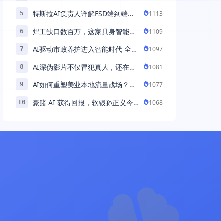
助力百万商家首波现货实现高增长
特斯拉AI负责人详解FSD端到端架
1113
5
构：以AI重塑自动驾驶，解锁通用
焊工缺口数百万，这家具身智能机
1109
6
智能 ...
器人公司深耕AI机械焊工，融资超
AI驱动市政养护进入智能时代 全国
1097
7
...
首例基于公交车辆的云巡检应用 ...
AI深伪影片不仅冒犯真人，还在英
1081
8
国引发环境忧虑
AI如何重塑美业本地流量战场？拆
1077
9
解“美业AI教练”背后的产品逻辑
豪赌 AI 获得回报，软银孙正义今
1068
10
年财富暴涨 248% 超柳井正成日本
首富