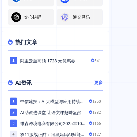
文心快码
通义灵码
热门文章
阿里云至高领 1728 元优惠券
541
1
AI资讯
更多
中信建投：AI大模型与应用持续发
1350
1
展 持续推荐AI算力板块
AI助教进课堂 让语文课趣味盎然
1332
2
维森跨境电商有限公司2025年10
1166
3
月落地中国市场——AI助力全球卖
双11激战正酣：阿里妈妈AI赋能，
1127
4
家 ...