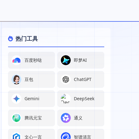
热门工具
百度秒哒
即梦AI
豆包
ChatGPT
Gemini
DeepSeek
腾讯元宝
通义
文心一言
智谱清言