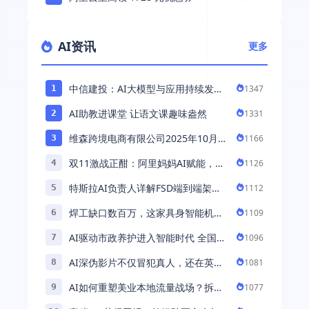
AI资讯
更多
中信建投：AI大模型与应用持续发展
1347
1
持续推荐AI算力板块
AI助教进课堂 让语文课趣味盎然
1331
2
维森跨境电商有限公司2025年10月落
1166
3
地中国市场——AI助力全球卖家 ...
双11激战正酣：阿里妈妈AI赋能，助
1126
4
力百万商家首波现货实现高增长
特斯拉AI负责人详解FSD端到端架
1112
5
构：以AI重塑自动驾驶，解锁通用智
焊工缺口数百万，这家具身智能机器
1109
6
能 ...
人公司深耕AI机械焊工，融资超 ...
AI驱动市政养护进入智能时代 全国首
1096
7
例基于公交车辆的云巡检应用 ...
AI深伪影片不仅冒犯真人，还在英国
1081
8
引发环境忧虑
AI如何重塑美业本地流量战场？拆
1077
9
解“美业AI教练”背后的产品逻辑