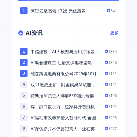
阿里云至高领 1728 元优惠券
541
1
AI资讯
更多
中信建投：AI大模型与应用持续发展
1335
1
持续推荐AI算力板块
AI助教进课堂 让语文课趣味盎然
1326
2
维森跨境电商有限公司2025年10月落
1161
3
地中国市场——AI助力全球卖家 ...
双11激战正酣：阿里妈妈AI赋能，助
1121
4
力百万商家首波现货实现高增长
特斯拉AI负责人详解FSD端到端架
1106
5
构：以AI重塑自动驾驶，解锁通用智
焊工缺口数百万，这家具身智能机器
1102
6
能 ...
人公司深耕AI机械焊工，融资超 ...
AI驱动市政养护进入智能时代 全国首
1093
7
例基于公交车辆的云巡检应用 ...
AI深伪影片不仅冒犯真人，还在英国
1077
8
引发环境忧虑