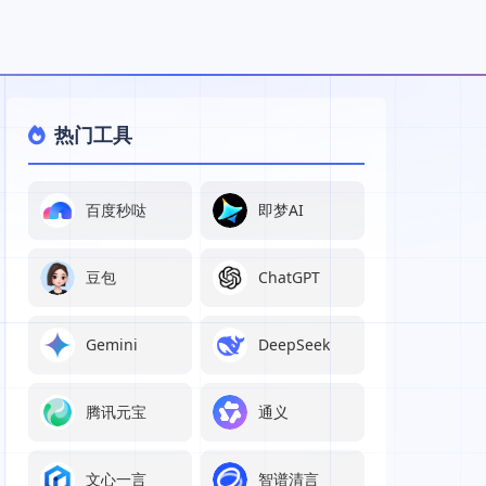
热门工具
百度秒哒
即梦AI
豆包
ChatGPT
Gemini
DeepSeek
腾讯元宝
通义
文心一言
智谱清言