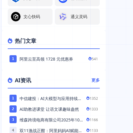
文心快码
通义灵码
热门文章
阿里云至高领 1728 元优惠券
541
1
AI资讯
更多
中信建投：AI大模型与应用持续发
1352
1
展 持续推荐AI算力板块
AI助教进课堂 让语文课趣味盎然
1333
2
维森跨境电商有限公司2025年10
1166
3
月落地中国市场——AI助力全球卖
双11激战正酣：阿里妈妈AI赋能，
1133
4
家 ...