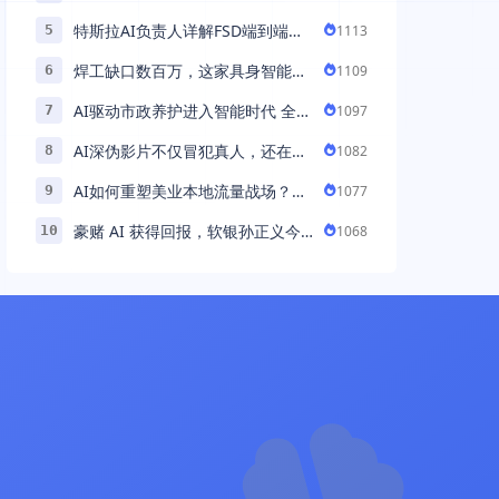
助力百万商家首波现货实现高增长
特斯拉AI负责人详解FSD端到端架
1113
5
构：以AI重塑自动驾驶，解锁通用
焊工缺口数百万，这家具身智能机
1109
6
智能 ...
器人公司深耕AI机械焊工，融资超
AI驱动市政养护进入智能时代 全国
1097
7
...
首例基于公交车辆的云巡检应用 ...
AI深伪影片不仅冒犯真人，还在英
1082
8
国引发环境忧虑
AI如何重塑美业本地流量战场？拆
1077
9
解“美业AI教练”背后的产品逻辑
豪赌 AI 获得回报，软银孙正义今
1068
10
年财富暴涨 248% 超柳井正成日本
首富