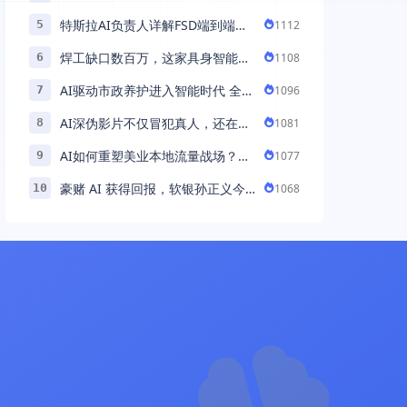
助力百万商家首波现货实现高增长
特斯拉AI负责人详解FSD端到端架
1112
5
构：以AI重塑自动驾驶，解锁通用
焊工缺口数百万，这家具身智能机
1108
6
智能 ...
器人公司深耕AI机械焊工，融资超
AI驱动市政养护进入智能时代 全国
1096
7
...
首例基于公交车辆的云巡检应用 ...
AI深伪影片不仅冒犯真人，还在英
1081
8
国引发环境忧虑
AI如何重塑美业本地流量战场？拆
1077
9
解“美业AI教练”背后的产品逻辑
豪赌 AI 获得回报，软银孙正义今
1068
10
年财富暴涨 248% 超柳井正成日本
首富