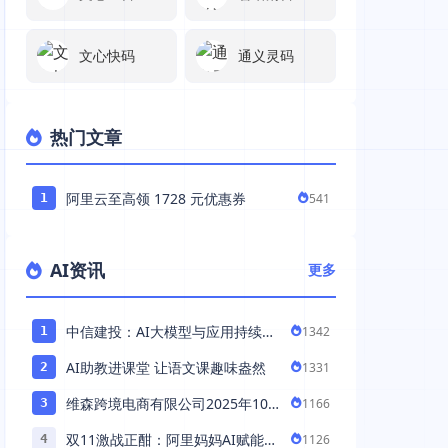
文心快码
通义灵码
热门文章
阿里云至高领 1728 元优惠券
541
1
AI资讯
更多
中信建投：AI大模型与应用持续发
1342
1
展 持续推荐AI算力板块
AI助教进课堂 让语文课趣味盎然
1331
2
维森跨境电商有限公司2025年10
1166
3
月落地中国市场——AI助力全球卖
双11激战正酣：阿里妈妈AI赋能，
1126
4
家 ...