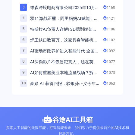
维森跨境电商有限公司2025年10月落
1160
3
地中国市场——AI助力全球卖家 ...
双11激战正酣：阿里妈妈AI赋能，助
1121
4
力百万商家首波现货实现高增长
特斯拉AI负责人详解FSD端到端架
1106
5
构：以AI重塑自动驾驶，解锁通用智
焊工缺口数百万，这家具身智能机器
1102
6
能 ...
人公司深耕AI机械焊工，融资超 ...
AI驱动市政养护进入智能时代 全国首
1092
7
例基于公交车辆的云巡检应用 ...
AI深伪影片不仅冒犯真人，还在英国
1077
8
引发环境忧虑
AI如何重塑美业本地流量战场？拆
1073
9
解“美业AI教练”背后的产品逻辑
豪赌 AI 获得回报，软银孙正义今年财
1063
10
富暴涨 248% 超柳井正成日本首富
谷途AI工具箱
探索人工智能的无限可能，打造智能未来。我们致力于提供最前沿的AI技术和
解决方案。