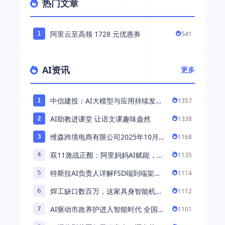
热门文章
阿里云至高领 1728 元优惠券
541
1
AI资讯
更多
中信建投：AI大模型与应用持续发展
1357
1
持续推荐AI算力板块
AI助教进课堂 让语文课趣味盎然
1338
2
维森跨境电商有限公司2025年10月落
1168
3
地中国市场——AI助力全球卖家 ...
双11激战正酣：阿里妈妈AI赋能，助
1135
4
力百万商家首波现货实现高增长
特斯拉AI负责人详解FSD端到端架
1114
5
构：以AI重塑自动驾驶，解锁通用智
焊工缺口数百万，这家具身智能机器
1112
6
能 ...
人公司深耕AI机械焊工，融资超 ...
AI驱动市政养护进入智能时代 全国首
1101
7
例基于公交车辆的云巡检应用 ...