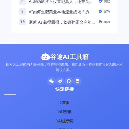
AI深伪影片不仅冒犯真人，还在英国
1082
8
引发环境忧虑
AI如何重塑美业本地流量战场？拆
1079
9
解“美业AI教练”背后的产品逻辑
豪赌 AI 获得回报，软银孙正义今年财
1069
10
富暴涨 248% 超柳井正成日本首富
谷途AI工具箱
探索人工智能的无限可能，打造智能未来。我们致力于提供最前沿的AI技术和
解决方案。
快速链接
首页
AI资讯
AI提示词