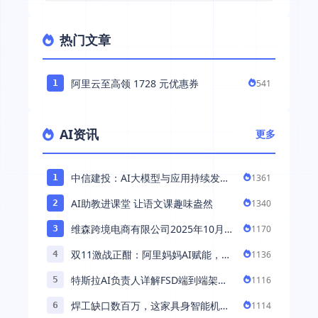
热门文章
阿里云至高领 1728 元优惠券
541
1
AI资讯
更多
中信建投：AI大模型与应用持续发展
1361
1
持续推荐AI算力板块
AI助教进课堂 让语文课趣味盎然
1340
2
维森跨境电商有限公司2025年10月落
1170
3
地中国市场——AI助力全球卖家 ...
双11激战正酣：阿里妈妈AI赋能，助
1136
4
力百万商家首波现货实现高增长
特斯拉AI负责人详解FSD端到端架
1116
5
构：以AI重塑自动驾驶，解锁通用智
焊工缺口数百万，这家具身智能机器
1114
6
能 ...