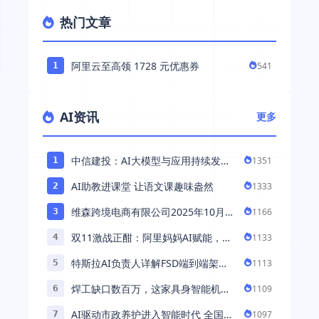
热门文章
阿里云至高领 1728 元优惠券
541
1
AI资讯
更多
中信建投：AI大模型与应用持续发展
1351
1
持续推荐AI算力板块
AI助教进课堂 让语文课趣味盎然
1333
2
维森跨境电商有限公司2025年10月落
1166
3
地中国市场——AI助力全球卖家 ...
双11激战正酣：阿里妈妈AI赋能，助
1133
4
力百万商家首波现货实现高增长
特斯拉AI负责人详解FSD端到端架
1113
5
构：以AI重塑自动驾驶，解锁通用智
焊工缺口数百万，这家具身智能机器
1109
6
能 ...
人公司深耕AI机械焊工，融资超 ...
AI驱动市政养护进入智能时代 全国首
1097
7