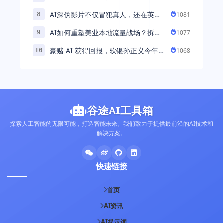
例基于公交车辆的云巡检应用 ...
AI深伪影片不仅冒犯真人，还在英国
1081
8
引发环境忧虑
AI如何重塑美业本地流量战场？拆
1077
9
解“美业AI教练”背后的产品逻辑
豪赌 AI 获得回报，软银孙正义今年财
1068
10
富暴涨 248% 超柳井正成日本首富
谷途AI工具箱
探索人工智能的无限可能，打造智能未来。我们致力于提供最前沿的AI技术和
解决方案。
快速链接
首页
AI资讯
AI提示词