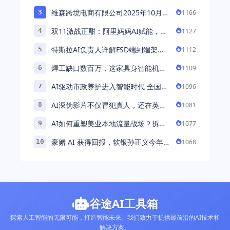
维森跨境电商有限公司2025年10月落
1166
3
地中国市场——AI助力全球卖家 ...
双11激战正酣：阿里妈妈AI赋能，助
1127
4
力百万商家首波现货实现高增长
特斯拉AI负责人详解FSD端到端架
1112
5
构：以AI重塑自动驾驶，解锁通用智
焊工缺口数百万，这家具身智能机器
1109
6
能 ...
人公司深耕AI机械焊工，融资超 ...
AI驱动市政养护进入智能时代 全国首
1096
7
例基于公交车辆的云巡检应用 ...
AI深伪影片不仅冒犯真人，还在英国
1081
8
引发环境忧虑
AI如何重塑美业本地流量战场？拆
1077
9
解“美业AI教练”背后的产品逻辑
豪赌 AI 获得回报，软银孙正义今年财
1068
10
富暴涨 248% 超柳井正成日本首富
谷途AI工具箱
探索人工智能的无限可能，打造智能未来。我们致力于提供最前沿的AI技术和
解决方案。