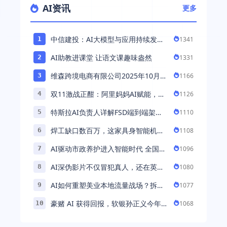
AI资讯
更多
中信建投：AI大模型与应用持续发展
1341
1
持续推荐AI算力板块
AI助教进课堂 让语文课趣味盎然
1331
2
维森跨境电商有限公司2025年10月落
1166
3
地中国市场——AI助力全球卖家 ...
双11激战正酣：阿里妈妈AI赋能，助
1126
4
力百万商家首波现货实现高增长
特斯拉AI负责人详解FSD端到端架
1110
5
构：以AI重塑自动驾驶，解锁通用智
焊工缺口数百万，这家具身智能机器
1108
6
能 ...
人公司深耕AI机械焊工，融资超 ...
AI驱动市政养护进入智能时代 全国首
1096
7
例基于公交车辆的云巡检应用 ...
AI深伪影片不仅冒犯真人，还在英国
1080
8
引发环境忧虑
AI如何重塑美业本地流量战场？拆
1077
9
解“美业AI教练”背后的产品逻辑
豪赌 AI 获得回报，软银孙正义今年财
1068
10
富暴涨 248% 超柳井正成日本首富