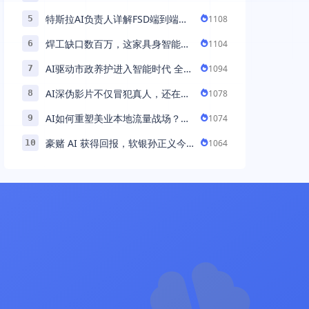
助力百万商家首波现货实现高增长
特斯拉AI负责人详解FSD端到端架
1108
5
构：以AI重塑自动驾驶，解锁通用
焊工缺口数百万，这家具身智能机
1104
6
智能 ...
器人公司深耕AI机械焊工，融资超
AI驱动市政养护进入智能时代 全国
1094
7
...
首例基于公交车辆的云巡检应用 ...
AI深伪影片不仅冒犯真人，还在英
1078
8
国引发环境忧虑
AI如何重塑美业本地流量战场？拆
1074
9
解“美业AI教练”背后的产品逻辑
豪赌 AI 获得回报，软银孙正义今
1064
10
年财富暴涨 248% 超柳井正成日本
首富