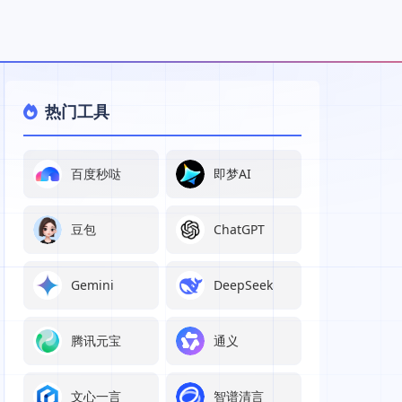
热门工具
百度秒哒
即梦AI
豆包
ChatGPT
Gemini
DeepSeek
腾讯元宝
通义
文心一言
智谱清言