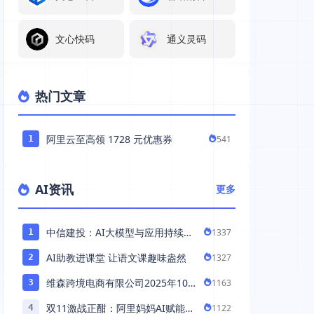
文心快码
通义灵码
热门文章
阿里云至高领 1728 元优惠券
541
1
AI资讯
更多
中信建投：AI大模型与应用持续发
1337
1
展 持续推荐AI算力板块
AI助教进课堂 让语文课趣味盎然
1327
2
维森跨境电商有限公司2025年10
1163
3
月落地中国市场——AI助力全球卖
双11激战正酣：阿里妈妈AI赋能，
1122
4
家 ...