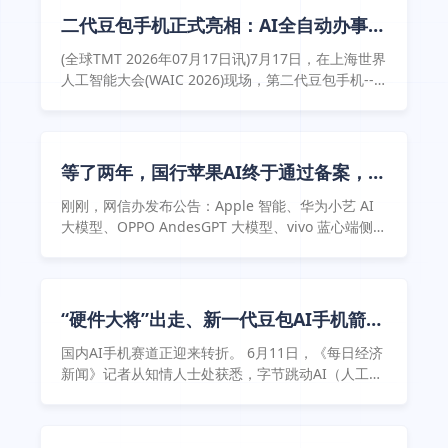
二代豆包手机正式亮相：AI全自动办事，
但能带动手机销量吗 ...
(全球TMT 2026年07月17日讯)7月17日，在上海世界
人工智能大会(WAIC 2026)现场，第二代豆包手机--
努比亚Navi X ...
等了两年，国行苹果AI终于通过备案，接
入千问！
刚刚，网信办发布公告：Apple 智能、华为小艺 AI
大模型、OPPO AndesGPT 大模型、vivo 蓝心端侧大
模型、小米澎湃 AI、三星盖乐世 AI、努比亚豆包手
机大模型，7 款手机端侧生成式 AI 服务通过备案。
这是国内手机端侧 AI ...
“硬件大将”出走、新一代豆包AI手机箭在
弦上，微信A2A全面开放后 ...
国内AI手机赛道正迎来转折。 6月11日，《每日经济
新闻》记者从知情人士处获悉，字节跳动AI（人工智
能）硬件团队Ocean核心成员、豆包手机硬件产品负
责人林夕已于近期正式离职。这是字节自2024年高调
启动AI手机项目以来，首位出走的核心硬件负责人。