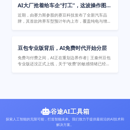
针对此次人事变动，记者向豆包手机官方求证，截至
AI大厂抢着给车企“打工”，这波操作图
发稿前，对方未予置评。 手机作为用户日均接触频率
啥？
最高、使用时间最长的智能终端，正成为各厂商植入
近期，由赛力斯参股的赛豆科技发布了全新汽车品
AI能力、 ...
牌，其首款跨界车型预计年内上市，覆盖纯电与增程
双动力，车机交互大模型由字节跳动旗下火山引擎的
豆包大模型提供支持。
豆包专业版背后，AI免费时代开始分层
免费与付费之间，AI正在重划边界作者| 王秦州豆包
专业版还没正式上线，关于“收费”的敏感情绪已经先
起来了。第三方数据显示，豆包5月月活约为3.3亿，
环比下降1.81%，相当于少了约607万用户。差不多
同一时间，豆包在App ...
谷途AI工具箱
探索人工智能的无限可能，打造智能未来。我们致力于提供最前沿的AI技术和
解决方案。