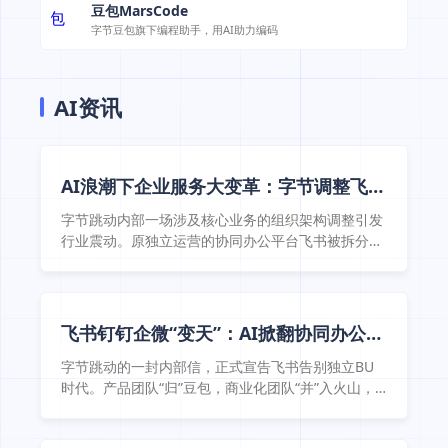
豆包MarsCode
字节豆包旗下编程助手，用AI助力编码
AI资讯
AI浪潮下企业服务大变革：字节调整飞
书，豆包开启BC融合新征程
字节跳动内部一场涉及核心业务的组织架构调整引发
行业震动。原独立运营的协同办公平台飞书被拆分为
产品与市场两大部分，其中产品团队整体并入豆包业
务线，市场、销售及客户服务团队则划归火山引擎旗
下。这一调整标志着字节跳动正式将战略重心转向人
工智能领域，试图通过 ...
飞书钉钉企微“变天”：AI掀翻协同办公十
年牌桌
字节跳动的一封内部信，正式宣告飞书告别独立BU
时代。产品团队“归”豆包，商业化团队“并”入火山，
原负责人谢欣改向豆包负责人赵祺汇报。 这是目前新
BAT（字节、阿里、腾讯）三巨头中，对既有业务架