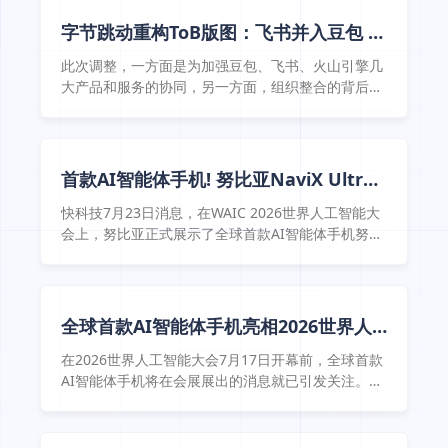
构最彻底的一次整合。 而早于字节一周左右，阿里将
QoderWork、悟空、MuleRun三条赛道整合为“千问
字节跳动重构ToB版图：飞书并入豆包 大
办公”，腾讯将QClaw划入WorkBuddy所在管理体
厂激战“AI工作入口”
系。 内部赛马机制退场、集中力量办大事，成为 ...
此次调整，一方面是为加强豆包、飞书、火山引擎几
大产品和服务的协同，另一方面，组织整合的背后，
也反映出字节正在进一步提升AI to B战略的优先级。
有分析认为，这是字节跳动自2021年实行业务板块化
以来，对To B业务最大的一次调整，而且调整的核心
词是 ...
首款AI智能体手机! 努比亚NaviX Ultra
上手：一句话完成多App联动操作
快科技7月23日消息，在WAIC 2026世界人工智能大
会上，努比亚正式展示了全球首款AI智能体手机努比
亚NaviX Ultra。博主郭局在现场带来了该机的简单
上手体验，引发了广泛关注。 对比初代豆包手机助手
工程机，努比亚NaviX ...
全球首款AI智能体手机亮相2026世界人
工智能大会，上市时间和手机 ...
在2026世界人工智能大会7月17日开幕前，全球首款
AI智能体手机将在会展展出的消息就已引发关注。开
幕前一天，“努比亚手机”发文称，全球首款AI智能体
手机，即搭载豆包手机助手的努比亚NaviX Ultra正
式亮相，主打“听得懂、能干活、记得住、够安全 ...