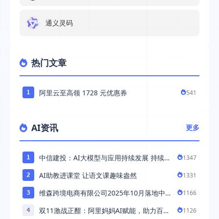
通义灵码
热门文章
阿里云至高领 1728 元优惠券
541
1
AI资讯
更多
中信建投：AI大模型与应用持续发展 持续推
1347
1
荐AI算力板块
AI助教进课堂 让语文课趣味盎然
1331
2
维森跨境电商有限公司2025年10月落地中国
1166
3
市场——AI助力全球卖家 ...
双11激战正酣：阿里妈妈AI赋能，助力百万
1126
4