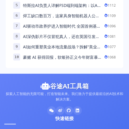
商家首波现货实现高增长
特斯拉AI负责人详解FSD端到端架构：以AI
1112
5
重塑自动驾驶，解锁通用智能 ...
焊工缺口数百万，这家具身智能机器人公司
1109
6
深耕AI机械焊工，融资超 ...
AI驱动市政养护进入智能时代 全国首例基于
1096
7
公交车辆的云巡检应用 ...
AI深伪影片不仅冒犯真人，还在英国引发环
1081
8
境忧虑
AI如何重塑美业本地流量战场？拆解“美业AI
1077
9
教练”背后的产品逻辑
豪赌 AI 获得回报，软银孙正义今年财富暴
1068
10
涨 248% 超柳井正成日本首富
谷途AI工具箱
探索人工智能的无限可能，打造智能未来。我们致力于提供最前沿的AI技术和
解决方案。
快速链接