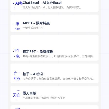
ChatExcel – AI办公Excel
聊天对话处理Excel，北大团队研发，免费不限次。
AiPPT – 限时特惠
一键生成精美PPT
稿定PPT – 免费模板
10万+专业模板在线设计，AI智能排版+团队协作，三分钟搞定
高质量PPT
扣子 – AI办公
AI办公助手，复杂任务高效处理。办公效率低？扣子空间AI助
手支持播客生成、PPT制作、网页开发及报告写作，覆盖科
研、商业、舆情等领域的专家Agent 7x24小时响应，生活工作
无缝切换，提升50%效率！
墨刀白板
产品团队专属的智能可视化协作平台