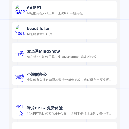
GAIPPT
AI智能美化PPT工具，上传PPT一键美化
beautiful.ai
AI创建展示幻灯片
麦当秀MindShow
AI在线PPT制作工具，支持Markdown等多种格式
小浣熊办公
小浣熊办公通过AI重构数据分析全流程，自然语言交互实现专
业报告自动化生成，让零基础用户30秒完成原本需数小时的专
业分析工作。
咔片PPT – 免费体验
咔片PPT借助AI实现多种功能，适用于多行业场景，操作便捷
高效。