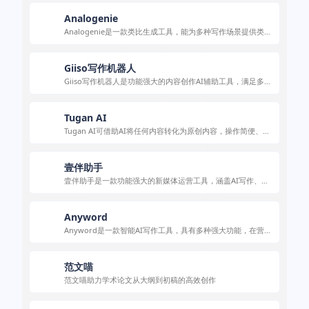
Analogenie
Analogenie是一款类比生成工具，能为多种写作场景提供类比
助力，提升写作质量，有多种定价套餐，使用方便。
Giiso写作机器人
Giiso写作机器人是功能强大的内容创作AI辅助工具，满足多场
景写作需求。
Tugan AI
Tugan AI可借助AI将任何内容转化为原创内容，操作简便、效
果出色，适用于多场景。
壹伴助手
壹伴助手是一款功能强大的新媒体运营工具，涵盖AI写作、排
版、素材采集、数据运营等功能，助力公众号运营。
Anyword
Anyword是一款智能AI写作工具，具有多种强大功能，在营销
领域有广泛应用。
范文喵
范文喵助力学术论文从大纲到初稿的高效创作