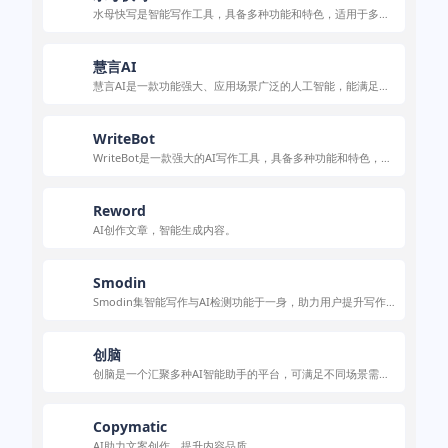
水母快写是智能写作工具，具备多种功能和特色，适用于多场
景，使用便捷。
慧言AI
慧言AI是一款功能强大、应用场景广泛的人工智能，能满足用
户在内容创作、办公辅助、生活娱乐等多方面需求。
WriteBot
WriteBot是一款强大的AI写作工具，具备多种功能和特色，适
用于多种写作场景，定价灵活，使用方便。
Reword
AI创作文章，智能生成内容。
Smodin
Smodin集智能写作与AI检测功能于一身，助力用户提升写作
效率与质量。
创脑
创脑是一个汇聚多种AI智能助手的平台，可满足不同场景需
求，且不少功能免费。
Copymatic
AI助力文案创作，提升内容品质。