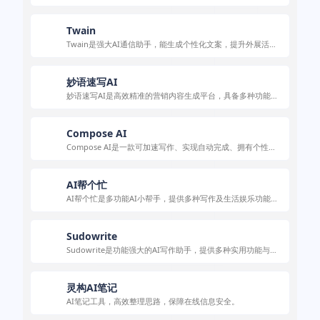
Twain
Twain是强大AI通信助手，能生成个性化文案，提升外展活动
送达率，满足多场景需求。
妙语速写AI
妙语速写AI是高效精准的营销内容生成平台，具备多种功能与
独特优势，应用广泛。
Compose AI
Compose AI是一款可加速写作、实现自动完成、拥有个性化
风格且能无缝集成的AI写作助手。
AI帮个忙
AI帮个忙是多功能AI小帮手，提供多种写作及生活娱乐功能，
满足不同场景需求。
Sudowrite
Sudowrite是功能强大的AI写作助手，提供多种实用功能与特
色服务，助用户提升写作效率与质量。
灵构AI笔记
AI笔记工具，高效整理思路，保障在线信息安全。