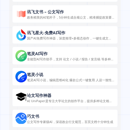
文章等多种体裁写作。
讯飞文书 – 公文写作
政务精英的AI笔杆子，5分钟生成合规公文，精准捕捉政策要
点，智能校对杜绝格式错误。
讯飞星火-免费AI写作
国产AI免费写作神器，深度推理+多模态创作，一键生成文
案/PPT/会议纪要
笔灵AI写作
全能型AI写作助手，支持 论文 / 小说 / 报告 / 发言稿 等多种体
裁写作。支持智能改写 、 润色、降AI率。
笔灵小说
笔灵AI写小说，编辑思维AI化 爆款公式一键复用 人设一致性
保障
论文写作神器
AI UniPaper是专注大学论文的创作平台，提供多种论文相关
服务，保障论文质量与安全，助力学生完成论文创作。
巧文书
公文写作专家级AI，深谙政企行文规范，百页文档十分钟生成