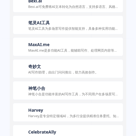
Bexi.ai
Bexi.ai可免费将AI文本转化为自然语言，支持多语言、风格自
定义，适用于多类人群。
笔灵AI工具
笔灵AI工具为多场景写作提供智能支持，具备多种实用功能与
特色。
MaxAI.me
MaxAI.me是多功能AI工具，能辅助写作、处理网页内容等，
提升效率。
奇妙文
AI写作助理，由出门问问推出，助力高效创作。
神笔小合
神笔小合是功能丰富的AI写作工具，为不同用户在多场景写作
提供助力。
Harvey
Harvey是专业特定领域AI，为多行业提供精准任务委托、知识
检索等功能，具备多种特色，应用广泛。
CelebrateAlly