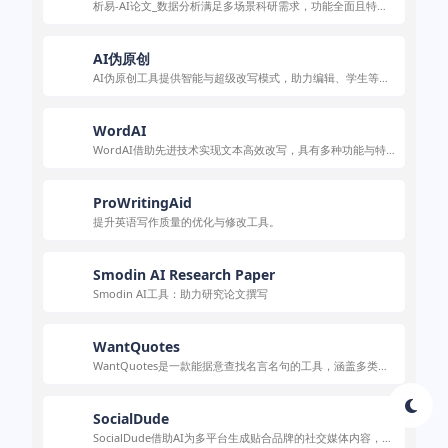
析易-AI论文_数据分析满足多场景科研需求，功能全面且特色
突出，使用便捷。
AI伪原创
AI伪原创工具提供智能与超级改写模式，助力编辑、学生等人
群高效创作低查重文章。
WordAI
WordAI借助先进技术实现文本高效改写，具有多种功能与特
色，适用于多种场景，有不同定价方案。
ProWritingAid
提升英语写作质量的优化与修改工具。
Smodin AI Research Paper
Smodin AI工具：助力研究论文撰写
WantQuotes
WantQuotes是一款能据意查找名言名句的工具，涵盖多类名
句，可用于写作、学习等场景。
SocialDude
SocialDude借助AI为多平台生成贴合品牌的社交媒体内容，操